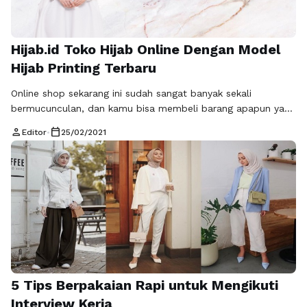
Hijab.id Toko Hijab Online Dengan Model
Hijab Printing Terbaru
Online shop sekarang ini sudah sangat banyak sekali
bermucunculan, dan kamu bisa membeli barang apapun yang
kamu inginkan dengan cepat seperti hijab dan busana
person
calendar_today
Editor
•
25/02/2021
muslim yang kekinian. Hijab dan busana muslim bisa dengan
mudah kamu dapatkan di berbagai online shop dan tentunya
ada beberapa online shop yang menjual hijab dan busana
muslim berkualitas tanpa harus merogoh kocek …
Baca
Selengkapnya
5 Tips Berpakaian Rapi untuk Mengikuti
Interview Kerja