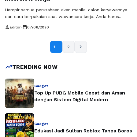
Hampir semua perusahaan akan menilai calon karyawannya
dari cara berpakaian saat wawancara kerja. Anda harus
pandai-pandai dalam memilih pakaian, jika kesulitan ikuti tips
person
calendar_today
Editor
•
07/06/2020
berpakaian rapi dari teman atau kerabat lain yang
berpengalaman mengikuti interview. Ada banyak sekali yang
perlu dipertimbangkan saat memilih pakaian. Biasanya
chevron_right
1
2
panggilan interview dilakukan dua atau tiga hari sebelum
harinya, selama waktu …
Baca Selengkapnya
trending_up
TRENDING NOW
Gadget
Top Up PUBG Mobile Cepat dan Aman
dengan Sistem Digital Modern
Gadget
Edukasi Jadi Sultan Roblox Tanpa Boros