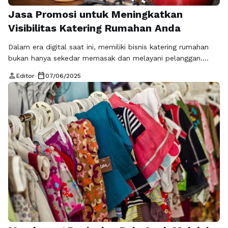
Jasa Promosi untuk Meningkatkan
Visibilitas Katering Rumahan Anda
Dalam era digital saat ini, memiliki bisnis katering rumahan
bukan hanya sekedar memasak dan melayani pelanggan.
Agar usaha ini dapat berkembang, Anda memerlukan strategi
person
calendar_today
Editor
•
07/06/2025
pemasaran yang efektif. Salah satu cara terbaik untuk
mempromosikan bisnis katering rumahan adalah dengan
memanfaatkan jasa promosi yang dapat meningkatkan
visibilitas website Anda. Dengan pendekatan yang tepat,
Anda dapat menjangkau lebih …
Baca Selengkapnya