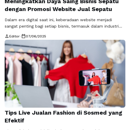
Meningkatkan Daya Saing Bisnis Sepatu
dengan Promosi Website Jual Sepatu
Dalam era digital saat ini, keberadaan website menjadi
sangat penting bagi setiap bisnis, termasuk dalam industri
sepatu. Memiliki website jual sepatu yang menarik dan
person
calendar_today
Editor
•
07/06/2025
fungsional dapat menjadi kunci sukses bagi para pelaku
usaha, baik yang fokus pada sepatu fashion maupun sepatu
olahraga. Dalam artikel ini, kita akan membahas bagaimana
promosi website jual sepatu dapat meningkatkan …
Baca
Selengkapnya
Tips Live Jualan Fashion di Sosmed yang
Efektif