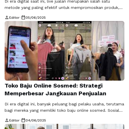
Di era digital saat ini, live jualan merupakan salah satu
metode yang paling efektif untuk mempromosikan produk,
khususnya dalam industri fashion. Jika Anda seorang pebisnis
person
calendar_today
Editor
•
05/06/2025
atau influencer yang ingin meningkatkan penjualan melalui
platform sosial media, ada beberapa tips live jualan fashion
sosmed yang perlu Anda ketahui. Mengoptimalkan strategi
live jualan dengan memanfaatkan sosial media dapat …
Baca
Selengkapnya
Toko Baju Online Sosmed: Strategi
Memperbesar Jangkauan Penjualan
Di era digital ini, banyak peluang bagi pelaku usaha, terutama
bagi mereka yang memiliki toko baju online sosmed. Sosial
media telah menjadi salah satu platform yang paling efektif
person
calendar_today
Editor
•
04/06/2025
untuk memasarkan produk fashion, termasuk baju online.