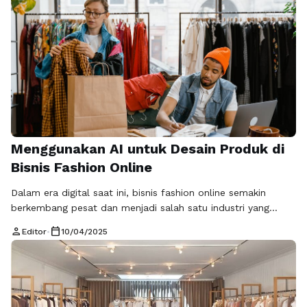
Dengan potensi audiens yang sangat besar, toko baju Anda
dapat dengan mudah menjangkau target pasar yang lebih
luas. Tidak hanya …
Baca Selengkapnya
Menggunakan AI untuk Desain Produk di
Bisnis Fashion Online
Dalam era digital saat ini, bisnis fashion online semakin
berkembang pesat dan menjadi salah satu industri yang
paling menjanjikan. Dengan banyaknya pelaku bisnis yang
person
calendar_today
Editor
•
10/04/2025
terjun ke dalam pasar ini, tantangan untuk menarik perhatian
konsumen semakin besar. Salah satu solusi yang mulai
banyak diterapkan adalah penggunaan kecerdasan buatan
(AI) dalam desain produk. Teknologi ini tidak hanya …
Baca
Selengkapnya