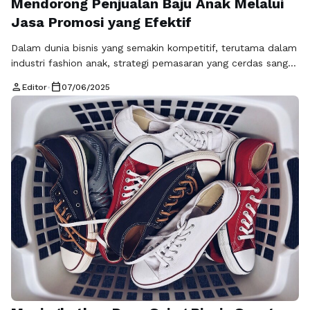
Mendorong Penjualan Baju Anak Melalui
Jasa Promosi yang Efektif
Dalam dunia bisnis yang semakin kompetitif, terutama dalam
industri fashion anak, strategi pemasaran yang cerdas sangat
penting untuk meningkatkan penjualan. Salah satu produk
person
calendar_today
Editor
•
07/06/2025
yang selalu dicari adalah baju anak. Kebutuhan orang tua
akan pakaian berkualitas untuk anak-anak mereka membuat
pasar ini tak pernah surut. Namun, untuk menarik perhatian
konsumen, pemilik toko grosir online harus melakukan …
Baca Selengkapnya