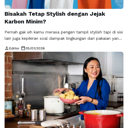
Bisakah Tetap Stylish dengan Jejak
Karbon Minim?
Pernah gak sih kamu merasa pengen tampil stylish tapi di sisi
lain juga kepikiran soal dampak lingkungan dari pakaian yang
dipakai? Di era sekarang, pertanyaan itu makin sering muncul
person
calendar_today
Editor
•
05/01/2026
karena kesadaran konsumen terhadap isu lingkungan juga
makin tinggi. Fashion bukan lagi cuma soal penampilan, tapi
juga soal pilihan hidup. Konsep gaya stylish dengan jejak
karbon …
Baca Selengkapnya