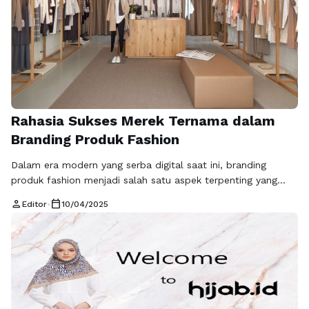
Rahasia Sukses Merek Ternama dalam
Branding Produk Fashion
Dalam era modern yang serba digital saat ini, branding
produk fashion menjadi salah satu aspek terpenting yang
menentukan kesuksesan suatu merek. Tak sedikit merek
person
calendar_today
Editor
•
10/04/2025
ternama yang berhasil memikat hati konsumen dengan
strategi branding yang kuat. Salah satu contoh yang cukup
menonjol adalah Gucci, yang sukses membangun citra
premium berkat pendekatan fashion branding yang cermat
dan …
Baca Selengkapnya