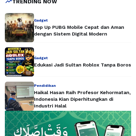
trending_up
TRENDING NOW
Gadget
Top Up PUBG Mobile Cepat dan Aman
dengan Sistem Digital Modern
Gadget
Edukasi Jadi Sultan Roblox Tanpa Boros
Pendidikan
Haikal Hasan Raih Profesor Kehormatan,
Indonesia Kian Diperhitungkan di
Industri Halal