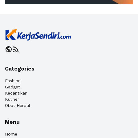
public
rss_feed
Categories
Fashion
Gadget
Kecantikan
Kuliner
Obat Herbal
Menu
Home