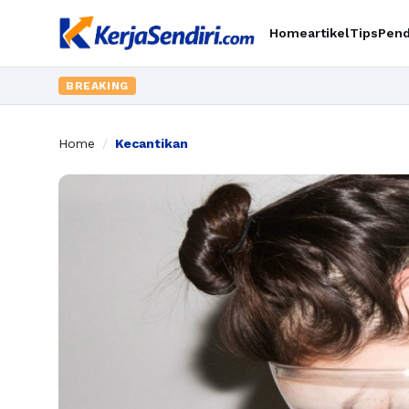
Home
artikel
Tips
Pend
BREAKING
Home
/
Kecantikan