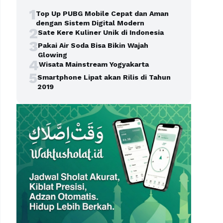
1
Top Up PUBG Mobile Cepat dan Aman
dengan Sistem Digital Modern
2
Sate Kere Kuliner Unik di Indonesia
3
Pakai Air Soda Bisa Bikin Wajah
Glowing
4
Wisata Mainstream Yogyakarta
5
Smartphone Lipat akan Rilis di Tahun
2019