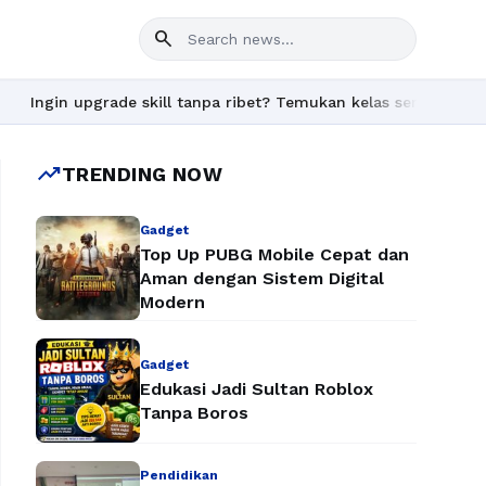
search
upgrade skill tanpa ribet? Temukan kelas seru dan materi lengka
trending_up
TRENDING NOW
Gadget
Top Up PUBG Mobile Cepat dan
Aman dengan Sistem Digital
Modern
Gadget
Edukasi Jadi Sultan Roblox
Tanpa Boros
Pendidikan