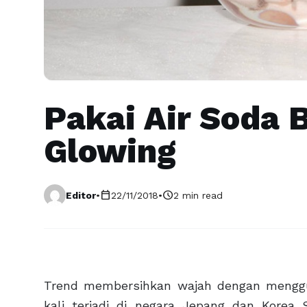
Pakai Air Soda 
Glowing
calendar_today
schedule
Editor
•
22/11/2018
•
2 min read
Trend membersihkan wajah dengan menggun
kali terjadi di negara Jepang dan Korea