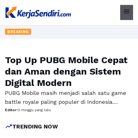
menu
BREAKING
Top Up PUBG Mobile Cepat
GADGET
dan Aman dengan Sistem
Digital Modern
PUBG Mobile masih menjadi salah satu game
battle royale paling populer di Indonesia.
Beragam mode permainan, pembaruan rutin,
Editor
•
2 minggu yang lalu
serta hadirnya berbagai item eksklusif
trending_up
TRENDING NOW
membuat jutaan pemain terus aktif setiap
harinya. Untuk mendapatkan pengalaman