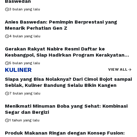
Baswedan
schedule
3 bulan yang lalu
Anies Baswedan: Pemimpin Berprestasi yang
Menarik Perhatian Gen Z
schedule
4 bulan yang lalu
Gerakan Rakyat Nabire Resmi Daftar ke
Kesbangpol, Siap Hadirkan Program Kerakyatan
untuk Masyarakat
schedule
5 bulan yang lalu
KULINER
arrow_forward
VIEW ALL
Siapa yang Bisa Nolaknya? Dari Cimol Bojot sampai
Seblak, Kuliner Bandung Selalu Bikin Kangen
schedule
7 bulan yang lalu
Menikmati Minuman Boba yang Sehat: Kombinasi
Segar dan Bergizi
schedule
1 tahun yang lalu
Produk Makanan Ringan dengan Konsep Fusion: