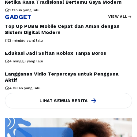
Ketika Rasa Tradisional Bertemu Gaya Modern
schedule
1 tahun yang lalu
GADGET
arrow_forward
VIEW ALL
Top Up PUBG Mobile Cepat dan Aman dengan
Sistem Digital Modern
schedule
2 minggu yang lalu
Edukasi Jadi Sultan Roblox Tanpa Boros
schedule
4 minggu yang lalu
Langganan Vidio Terpercaya untuk Pengguna
Aktif
schedule
4 bulan yang lalu
arrow_forward
LIHAT SEMUA BERITA