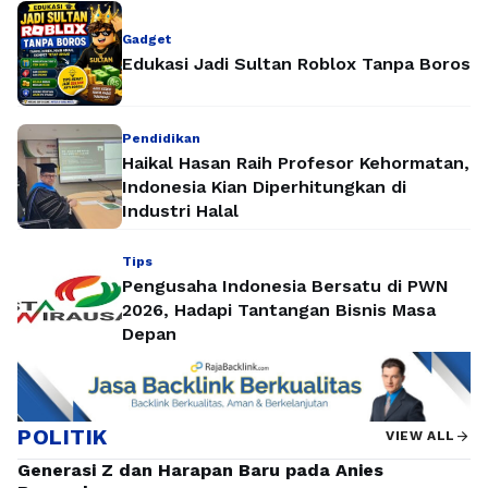
bermain yang lebih maksimal, banyak pemain
Gadget
memilih melakukan top up PUBG Mobile agar
Edukasi Jadi Sultan Roblox Tanpa Boros
dapat memperoleh Unknown Cash (UC) dengan
mudah. Saat ini, layanan …
Baca Selengkapnya
Pendidikan
Haikal Hasan Raih Profesor Kehormatan,
Indonesia Kian Diperhitungkan di
Industri Halal
Tips
Pengusaha Indonesia Bersatu di PWN
2026, Hadapi Tantangan Bisnis Masa
Depan
POLITIK
arrow_forward
VIEW ALL
Generasi Z dan Harapan Baru pada Anies