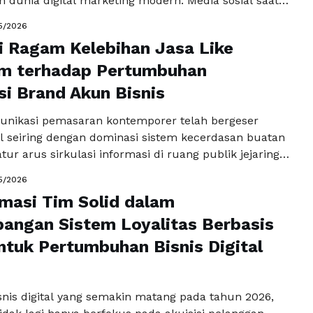
 dunia digital marketing modern. Media sosial saat
ya berfungsi sebagai sarana komunikasi dan hiburan,
5/2026
menjadi salah satu kanal pemasaran utama yang
 Ragam Kelebihan Jasa Like
ngaruhi keputusan konsumen secara langsung.
mlah pengguna media sosial menciptakan peluang …
am terhadap Pertumbuhan
kapnya
si Brand Akun Bisnis
nikasi pemasaran kontemporer telah bergeser
al seiring dengan dominasi sistem kecerdasan buatan
r arus sirkulasi informasi di ruang publik jejaring
 kondisi lingkungan perdagangan elektronik yang
5/2026
, setiap entitas bisnis dipaksa untuk mampu menarik
masi Tim Solid dalam
blik secara instan guna mempertahankan eksistensi
ereka dari tekanan kompetitor. Metrik interaksi tidak
angan Sistem Loyalitas Berbasis
elengkapnya
ntuk Pertumbuhan Bisnis Digital
snis digital yang semakin matang pada tahun 2026,