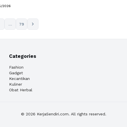
a untuk membangun branding, menjangkau
5/2026
an meningkatkan penjualan secara online. Namun,
bisnis di media sosial tidak hanya ditentukan oleh
duk atau jumlah pengikut, melainkan juga
chevron_right
3
…
79
terhadap …
Baca Selengkapnya
Categories
Fashion
Gadget
Kecantikan
Kuliner
Obat Herbal
© 2026 KerjaSendiri.com. All rights reserved.