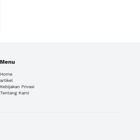
Menu
Home
artikel
Kebijakan Privasi
Tentang Kami