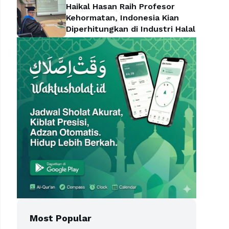
Haikal Hasan Raih Profesor
Kehormatan, Indonesia Kian
Diperhitungkan di Industri Halal
Most Popular