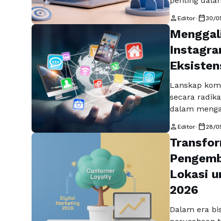
penting dalam
ini tidak han
person
calendar_today
Editor
•
30/0
tetapi juga 
Menggali
mampu mempe
Tingginya ju
Instagr
Baca Seleng
Eksisten
Lanskap komu
secara radik
dalam mengatu
siber. Dalam
person
calendar_today
Editor
•
28/0
sangat padat
Transfor
perhatian pu
operasional m
Pengemb
lagi …
Baca S
Lokasi u
2026
Dalam era bi