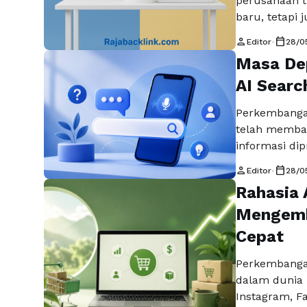
perusahaan t
baru, tetapi 
data dan pen
person
calendar_today
Editor
•
28/0
pendekatan 
Masa De
sistem loyali
menggabungk
AI Searc
Perkembangan
telah membaw
informasi dip
pada masa a
person
calendar_today
Editor
•
28/0
penggunaan k
Rahasia 
pendekatan t
lebih komple
Mengemb
pada …
Baca
Cepat
Perkembanga
dalam dunia b
Instagram, F