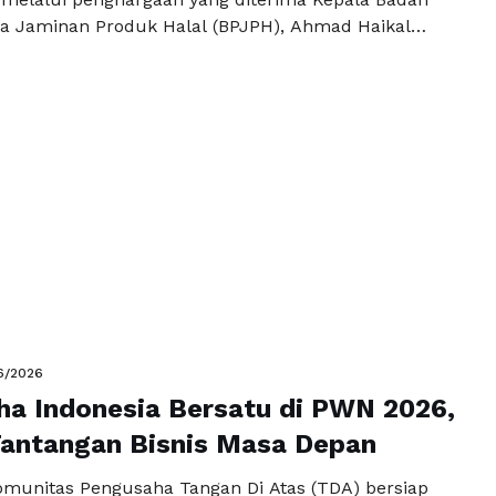
a Jaminan Produk Halal (BPJPH), Ahmad Haikal
 yang akrab disapa Babe Haikal tersebut memperoleh
r Kehormatan dari Silla University di Busan, Korea
ghargaan ini menjadi simbol bahwa upaya Indonesia
ngun sistem halal yang kuat dan modern …
Baca
a
6/2026
a Indonesia Bersatu di PWN 2026,
Tantangan Bisnis Masa Depan
munitas Pengusaha Tangan Di Atas (TDA) bersiap