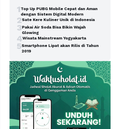
1
Top Up PUBG Mobile Cepat dan Aman
dengan Sistem Digital Modern
2
Sate Kere Kuliner Unik di Indonesia
3
Pakai Air Soda Bisa Bikin Wajah
Glowing
4
Wisata Mainstream Yogyakarta
5
Smartphone Lipat akan Rilis di Tahun
2019