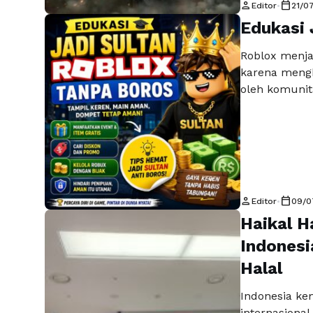
person
calendar_today
Editor
•
21/0
pengalaman b
Edukasi 
memilih mel
Unknown Cash
Roblox menja
Selengkapny
karena mengh
oleh komunit
hingga berin
permainan. A
pemain ingin
ke berbagai 
…
Baca Sele
person
calendar_today
Editor
•
09/0
Haikal H
Indonesi
Halal
Indonesia ke
internasiona