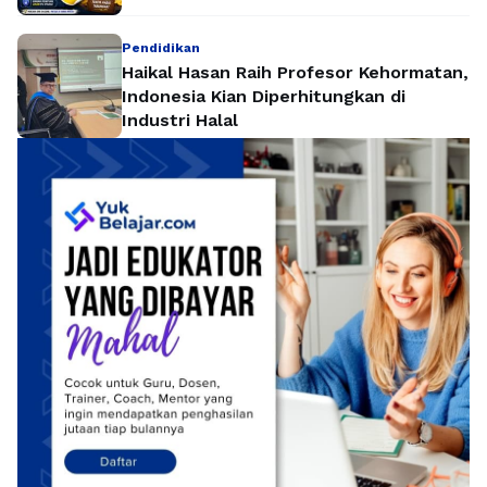
Pendidikan
Haikal Hasan Raih Profesor Kehormatan,
Indonesia Kian Diperhitungkan di
Industri Halal