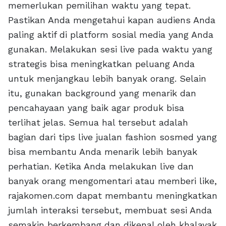
memerlukan pemilihan waktu yang tepat.
Pastikan Anda mengetahui kapan audiens Anda
paling aktif di platform sosial media yang Anda
gunakan. Melakukan sesi live pada waktu yang
strategis bisa meningkatkan peluang Anda
untuk menjangkau lebih banyak orang. Selain
itu, gunakan background yang menarik dan
pencahayaan yang baik agar produk bisa
terlihat jelas. Semua hal tersebut adalah
bagian dari tips live jualan fashion sosmed yang
bisa membantu Anda menarik lebih banyak
perhatian. Ketika Anda melakukan live dan
banyak orang mengomentari atau memberi like,
rajakomen.com dapat membantu meningkatkan
jumlah interaksi tersebut, membuat sesi Anda
semakin berkembang dan dikenal oleh khalayak