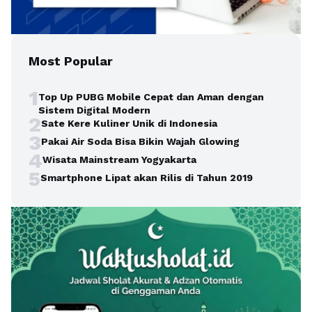
Most Popular
1
Top Up PUBG Mobile Cepat dan Aman dengan
Sistem Digital Modern
2
Sate Kere Kuliner Unik di Indonesia
3
Pakai Air Soda Bisa Bikin Wajah Glowing
4
Wisata Mainstream Yogyakarta
5
Smartphone Lipat akan Rilis di Tahun 2019