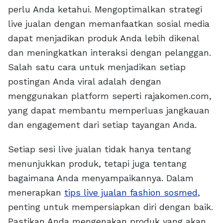
perlu Anda ketahui. Mengoptimalkan strategi
live jualan dengan memanfaatkan sosial media
dapat menjadikan produk Anda lebih dikenal
dan meningkatkan interaksi dengan pelanggan.
Salah satu cara untuk menjadikan setiap
postingan Anda viral adalah dengan
menggunakan platform seperti rajakomen.com,
yang dapat membantu memperluas jangkauan
dan engagement dari setiap tayangan Anda.
Setiap sesi live jualan tidak hanya tentang
menunjukkan produk, tetapi juga tentang
bagaimana Anda menyampaikannya. Dalam
menerapkan
tips live jualan fashion sosmed
,
penting untuk mempersiapkan diri dengan baik.
Pastikan Anda mengenakan produk yang akan