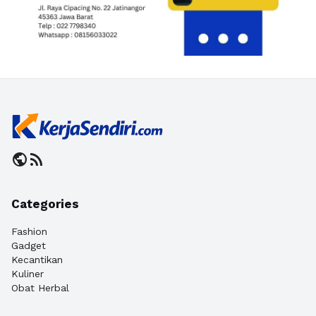
public
rss_feed
Categories
Fashion
Gadget
Kecantikan
Kuliner
Obat Herbal