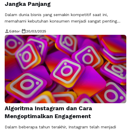
Jangka Panjang
Dalam dunia bisnis yang semakin kompetitif saat ini,
memahami kebutuhan konsumen menjadi sangat penting
untuk menjamin loyalitas mereka terhadap merek. Salah satu
person
calendar_today
Editor
•
20/03/2025
cara efektif untuk mencapai pemahaman tersebut adalah
dengan mengintegrasikan Social Listening dan CRM
(Customer Relationship Management). Dengan
memanfaatkan kedua alat ini secara bersamaan, perusahaan
dapat mengenali pola perilaku, preferensi, dan keinginan
konsumen secara …
Baca Selengkapnya
Algoritma Instagram dan Cara
Mengoptimalkan Engagement
Dalam beberapa tahun terakhir, Instagram telah menjadi