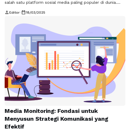
salah satu platform sosial media paling populer di dunia.
Dengan lebih dari satu miliar pengguna aktif setiap bulannya,
person
calendar_today
Editor
•
18/03/2025
Instagram menawarkan kesempatan besar bagi individu dan
bisnis untuk terhubung dengan audiens mereka. Namun,
dengan algoritma yang selalu berubah, banyak yang masih
bingung tentang bagaimana cara mengoptimalkan
engagement Instagram mereka. …
Baca Selengkapnya
Media Monitoring: Fondasi untuk
Menyusun Strategi Komunikasi yang
Efektif