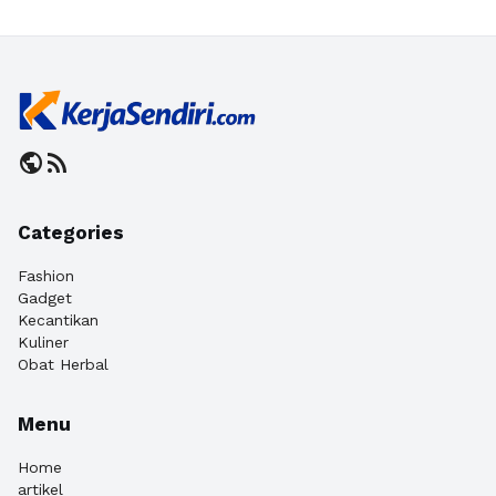
public
rss_feed
Categories
Fashion
Gadget
Kecantikan
Kuliner
Obat Herbal
Menu
Home
artikel