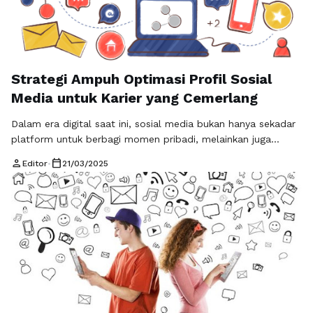
Strategi Ampuh Optimasi Profil Sosial
Media untuk Karier yang Cemerlang
Dalam era digital saat ini, sosial media bukan hanya sekadar
platform untuk berbagi momen pribadi, melainkan juga
menjadi alat yang sangat penting untuk membangun karier.
person
calendar_today
Editor
•
21/03/2025
Mengoptimalkan profil sosial media Anda adalah langkah
strategis yang dapat membantu Anda menonjol di antara
para profesional lainnya. Baik itu LinkedIn, Instagram, atau
platform sosial media lainnya, melakukan Optimasi Profil …
Baca Selengkapnya