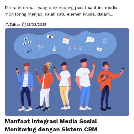
Di era informasi yang berkembang pesat saat ini, media
monitoring menjadi salah satu elemen krusial dalam
menyusun strategi komunikasi yang efektif. Dengan
person
calendar_today
Editor
•
12/03/2025
banyaknya sumber informasi dan media yang tersedia,
penting bagi organisasi untuk dapat memantau dan
menganalisis apa yang terjadi di luar sana. Strategi efektif
media monitoring tidak hanya membantu dalam memahami
opini publik, tetapi …
Baca Selengkapnya
Manfaat Integrasi Media Sosial
Monitoring dengan Sistem CRM