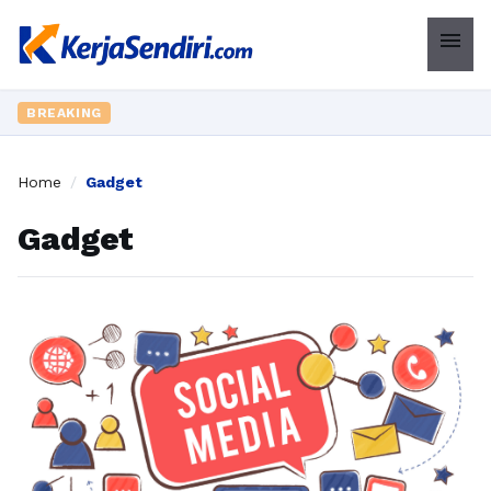
menu
BREAKING
Home
/
Gadget
Gadget