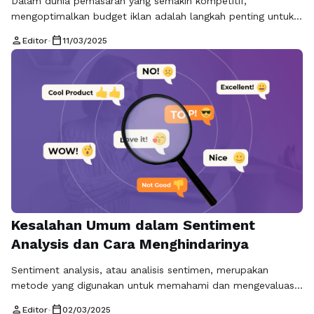
Dalam dunia pemasaran yang semakin kompetitif,
mengoptimalkan budget iklan adalah langkah penting untuk
mencapai hasil yang maksimal. Salah satu cara efektif untuk
person
calendar_today
Editor
•
11/03/2025
melakukannya adalah dengan memanfaatkan teknik **social
listening**. Social listening adalah proses memantau
percakapan di media sosial dan platform online lainnya
untuk mendapatkan wawasan tentang opini dan perilaku
konsumen. Dengan memanfaatkan data yang diperoleh …
Baca Selengkapnya
Kesalahan Umum dalam Sentiment
Analysis dan Cara Menghindarinya
Sentiment analysis, atau analisis sentimen, merupakan
metode yang digunakan untuk memahami dan mengevaluasi
persepsi publik terhadap suatu topik tertentu. Dalam
person
calendar_today
Editor
•
02/03/2025