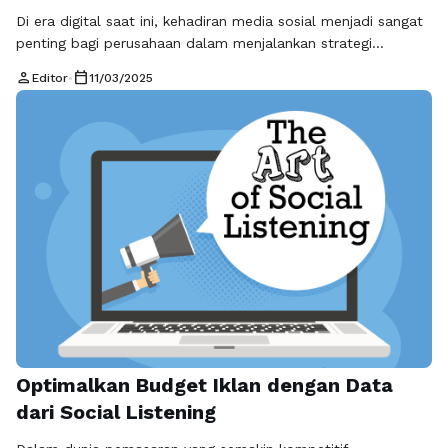
Di era digital saat ini, kehadiran media sosial menjadi sangat
penting bagi perusahaan dalam menjalankan strategi
pemasaran dan membangun hubungan dengan pelanggan.
person
calendar_today
Editor
•
11/03/2025
Salah satu cara untuk memaksimalkan penggunaan media
sosial adalah dengan melakukan integrasi monitoring media
sosial dengan sistem Customer Relationship Management
(CRM). Pendekatan ini dapat memberikan manfaat yang
signifikan bagi perusahaan dalam menyediakan layanan …
Baca Selengkapnya
Optimalkan Budget Iklan dengan Data
dari Social Listening