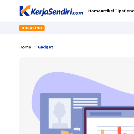
Home
artikel
Tips
Pend
BREAKING
Home
/
Gadget