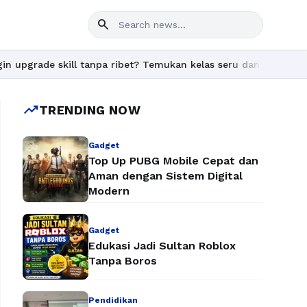
search
e skill tanpa ribet? Temukan kelas seru dan materi lengkap hany
trending_up
TRENDING NOW
Gadget
Top Up PUBG Mobile Cepat dan
Aman dengan Sistem Digital
Modern
Gadget
Edukasi Jadi Sultan Roblox
Tanpa Boros
Pendidikan