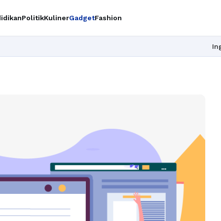
idikan
Politik
Kuliner
Gadget
Fashion
Ingin upgrad