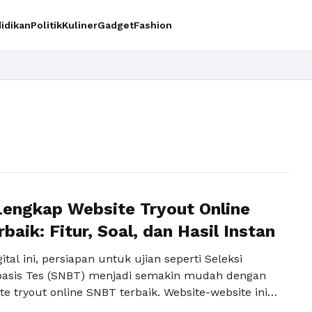
idikan
Politik
Kuliner
Gadget
Fashion
engkap Website Tryout Online
baik: Fitur, Soal, dan Hasil Instan
ital ini, persiapan untuk ujian seperti Seleksi
basis Tes (SNBT) menjadi semakin mudah dengan
e tryout online SNBT terbaik. Website-website ini
ntuk membantu siswa dalam memahami materi ujian