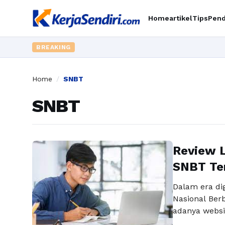
Home
artikel
Tips
Pend
BREAKING
Home
/
SNBT
SNBT
Review L
SNBT Ter
Dalam era dig
Nasional Ber
adanya websit
dirancang u