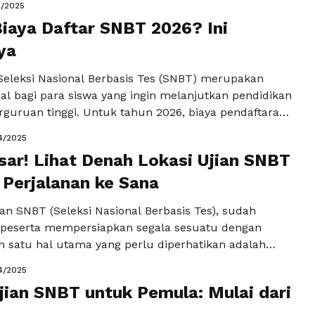
5/2025
atkan kemampuan mereka melalui berbagai fitur
iaya Daftar SNBT 2026? Ini
n sumber belajar yang lengkap. Artikel ini akan
erapa aspek penting dari website-website …
ya
Baca
a
Seleksi Nasional Berbasis Tes (SNBT) merupakan
al bagi para siswa yang ingin melanjutkan pendidikan
rguruan tinggi. Untuk tahun 2026, biaya pendaftaran
menjadi salah satu hal yang perlu dicermati oleh
4/2025
. Meskipun biaya ini belum diumumkan secara resmi,
sar! Lihat Denah Lokasi Ujian SNBT
kait biaya pendaftaran biasanya dapat diperkirakan
 tahun-tahun sebelumnya. Sebagai …
 Perjalanan ke Sana
Baca
a
an SNBT (Seleksi Nasional Berbasis Tes), sudah
 peserta mempersiapkan segala sesuatu dengan
h satu hal utama yang perlu diperhatikan adalah
SNBT yang akan dihadapi. Lokasi ini dapat bervariasi
4/2025
ri registrasi dan Kartu Peserta Ujian yang didapat.
jian SNBT untuk Pemula: Mulai dari
itu, penting untuk mengetahui denah lokasi UTBK
kan perjalanan …
Baca Selengkapnya