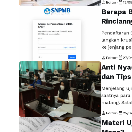
person
calendar_today
Editor
•
13/0
dan meningk
Berapa B
interaktif da
mengulas beb
Rinciann
Selengkapny
Pendaftaran 
langkah krusi
ke jenjang pe
online SNBT 
person
calendar_today
Editor
•
27/0
para peserta
Anti Nya
informasi ter
berdasarkan
dan Tips
Selengkapny
Menjelang uji
saatnya para
matang. Sala
lokasi ujian 
person
calendar_today
Editor
•
25/0
tergantung da
Materi U
Oleh karena 
dan menyiap