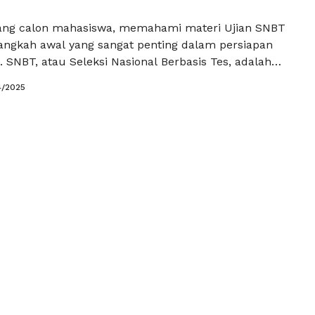
ang calon mahasiswa, memahami materi Ujian SNBT
ngkah awal yang sangat penting dalam persiapan
 SNBT, atau Seleksi Nasional Berbasis Tes, adalah
kan menentukan jalur pendidikan yang akan kita
4/2025
 artikel ini, kita akan membahas langkah-langkah
iambil pemula dalam mempersiapkan diri
jian ini. Pertama-tama, penting untuk …
Baca
a