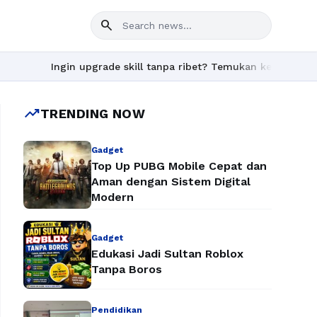
search
Ingin upgrade skill tanpa ribet? Temukan kelas seru dan mate
trending_up
TRENDING NOW
Gadget
Top Up PUBG Mobile Cepat dan
Aman dengan Sistem Digital
Modern
Gadget
Edukasi Jadi Sultan Roblox
Tanpa Boros
Pendidikan