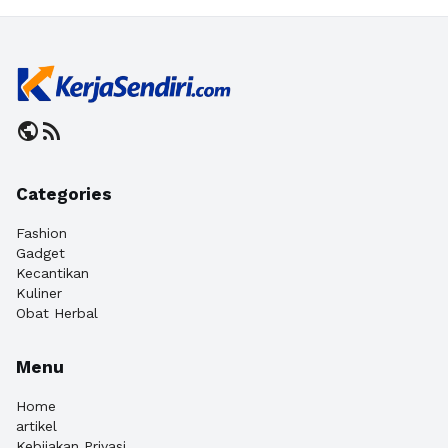
public
rss_feed
Categories
Fashion
Gadget
Kecantikan
Kuliner
Obat Herbal
Menu
Home
artikel
Kebijakan Privasi