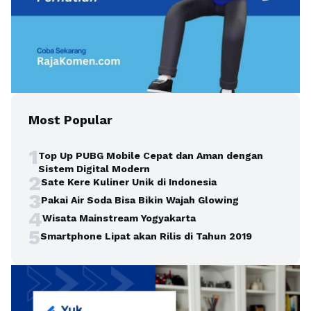
Most Popular
1
Top Up PUBG Mobile Cepat dan Aman dengan
Sistem Digital Modern
2
Sate Kere Kuliner Unik di Indonesia
3
Pakai Air Soda Bisa Bikin Wajah Glowing
4
Wisata Mainstream Yogyakarta
5
Smartphone Lipat akan Rilis di Tahun 2019