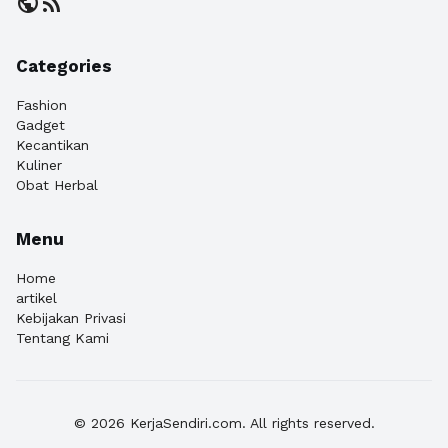
public
rss_feed
Categories
Fashion
Gadget
Kecantikan
Kuliner
Obat Herbal
Menu
Home
artikel
Kebijakan Privasi
Tentang Kami
© 2026 KerjaSendiri.com. All rights reserved.