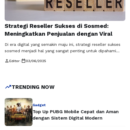
Strategi Reseller Sukses di Sosmed:
Meningkatkan Penjualan dengan Viral
Di era digital yang semakin maju ini, strategi reseller sukses
sosmed menjadi hal yang sangat penting untuk dipahami
oleh para pebisnis. Banyak reseller yang mulai
person
calendar_today
Editor
•
03/06/2025
memanfaatkan media sosial (sosmed) sebagai platform
utama untuk menjual produk mereka. Dalam dunia yang
serba cepat ini, memiliki strategi yang tepat dapat menjadi
kunci untuk meraih kesuksesan. Memanfaatkan berbagai fitur
trending_up
TRENDING NOW
…
Baca Selengkapnya
Gadget
Top Up PUBG Mobile Cepat dan Aman
dengan Sistem Digital Modern