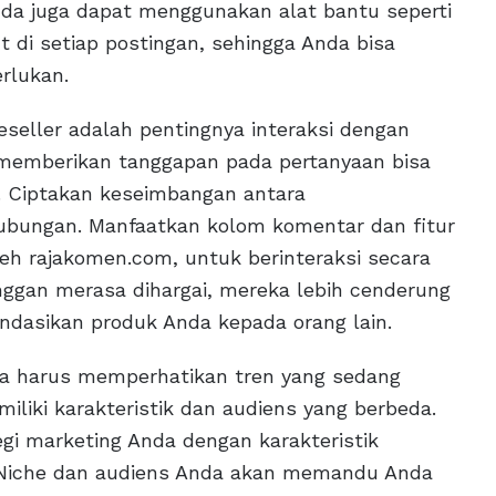
da juga dapat menggunakan alat bantu seperti
di setiap postingan, sehingga Anda bisa
rlukan.
eseller adalah pentingnya interaksi dengan
 memberikan tanggapan pada pertanyaan bisa
 Ciptakan keseimbangan antara
ungan. Manfaatkan kolom komentar dan fitur
leh rajakomen.com, untuk berinteraksi secara
nggan merasa dihargai, mereka lebih cenderung
asikan produk Anda kepada orang lain.
uga harus memperhatikan tren yang sedang
liki karakteristik dan audiens yang berbeda.
gi marketing Anda dengan karakteristik
. Niche dan audiens Anda akan memandu Anda