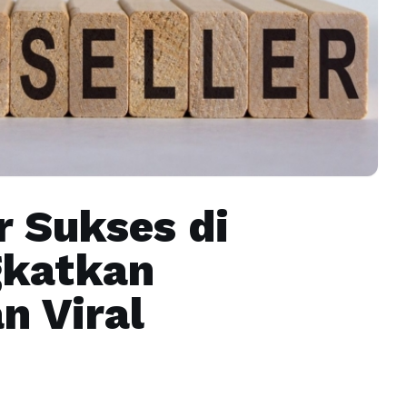
r Sukses di
gkatkan
n Viral