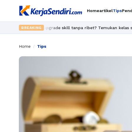
Home
artikel
Tips
Pend
Ingin upgrade skill tanpa ribet? Temukan kelas seru dan mater
BREAKING
Home
/
Tips