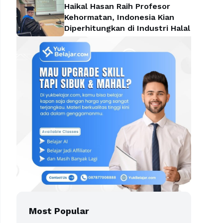
Haikal Hasan Raih Profesor
Kehormatan, Indonesia Kian
Diperhitungkan di Industri Halal
Most Popular