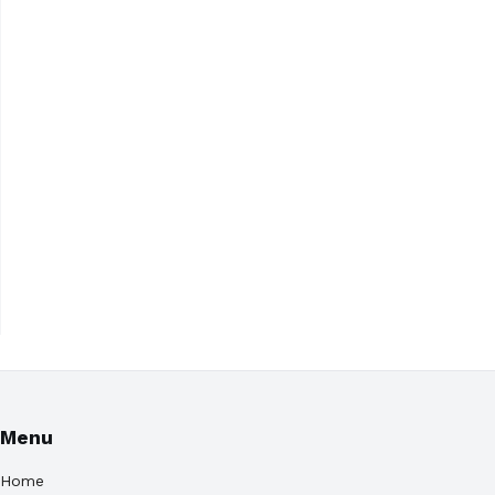
Menu
Home