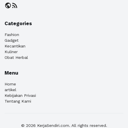
public
rss_feed
Categories
Fashion
Gadget
Kecantikan
Kuliner
Obat Herbal
Menu
Home
artikel
Kebijakan Privasi
Tentang Kami
© 2026 KerjaSendiri.com. All rights reserved.