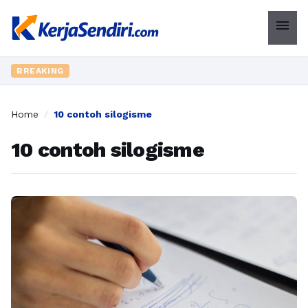
menu
BREAKING
Home
/
10 contoh silogisme
10 contoh silogisme