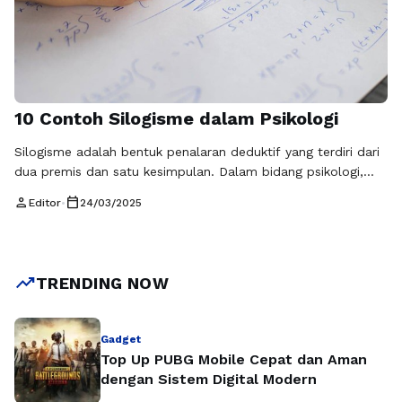
10 Contoh Silogisme dalam Psikologi
Silogisme adalah bentuk penalaran deduktif yang terdiri dari
dua premis dan satu kesimpulan. Dalam bidang psikologi,
penggunaan silogisme dapat membantu dalam memahami
person
calendar_today
Editor
•
24/03/2025
pemikiran dan perilaku manusia. Dalam artikel ini, kami akan
membahas 10 contoh silogisme yang relevan dengan
psikologi, yang bisa Anda gunakan sebagai referensi dan alat
belajar. 1. Premis Mayor: Semua manusia adalah makhluk …
trending_up
TRENDING NOW
Baca Selengkapnya
Gadget
Top Up PUBG Mobile Cepat dan Aman
dengan Sistem Digital Modern