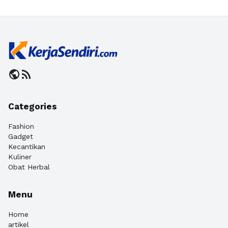
public
rss_feed
Categories
Fashion
Gadget
Kecantikan
Kuliner
Obat Herbal
Menu
Home
artikel