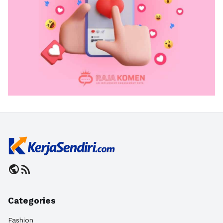
public
rss_feed
Categories
Fashion