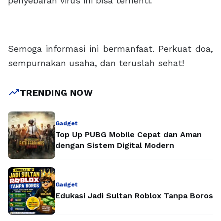
penyebaran virus ini bisa terhenti.
Semoga informasi ini bermanfaat. Perkuat doa,
sempurnakan usaha, dan teruslah sehat!
trending_up
TRENDING NOW
Gadget
Top Up PUBG Mobile Cepat dan Aman
dengan Sistem Digital Modern
Gadget
Edukasi Jadi Sultan Roblox Tanpa Boros