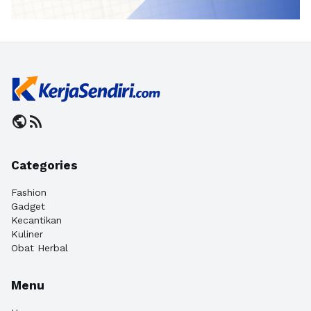
public
rss_feed
Categories
Fashion
Gadget
Kecantikan
Kuliner
Obat Herbal
Menu