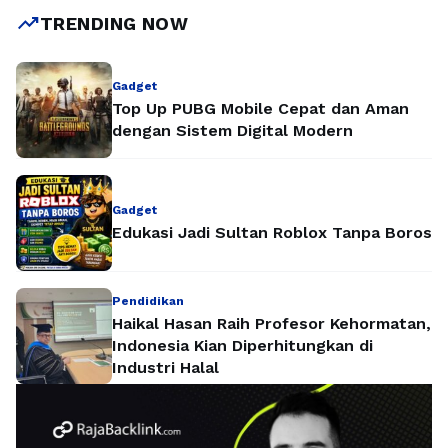
trending_up
TRENDING NOW
Gadget
Top Up PUBG Mobile Cepat dan Aman
dengan Sistem Digital Modern
Gadget
Edukasi Jadi Sultan Roblox Tanpa Boros
Pendidikan
Haikal Hasan Raih Profesor Kehormatan,
Indonesia Kian Diperhitungkan di
Industri Halal