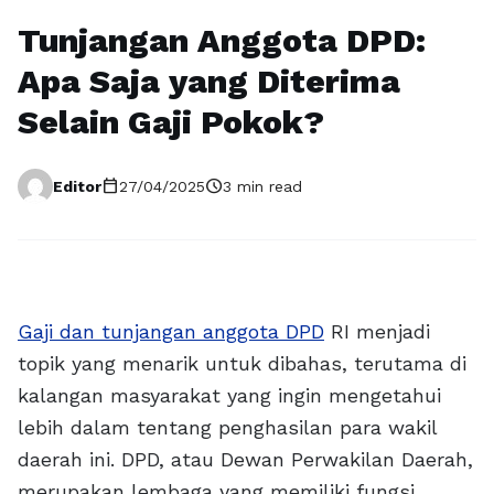
Tunjangan Anggota DPD:
Apa Saja yang Diterima
Selain Gaji Pokok?
calendar_today
schedule
Editor
27/04/2025
3 min read
Gaji dan tunjangan anggota DPD
RI menjadi
topik yang menarik untuk dibahas, terutama di
kalangan masyarakat yang ingin mengetahui
lebih dalam tentang penghasilan para wakil
daerah ini. DPD, atau Dewan Perwakilan Daerah,
merupakan lembaga yang memiliki fungsi