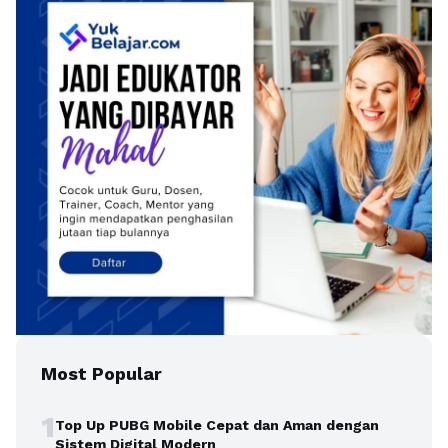
Most Popular
1
Top Up PUBG Mobile Cepat dan Aman dengan
Sistem Digital Modern