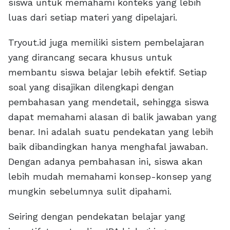
siswa untuk memahami konteks yang lebih
luas dari setiap materi yang dipelajari.
Tryout.id juga memiliki sistem pembelajaran
yang dirancang secara khusus untuk
membantu siswa belajar lebih efektif. Setiap
soal yang disajikan dilengkapi dengan
pembahasan yang mendetail, sehingga siswa
dapat memahami alasan di balik jawaban yang
benar. Ini adalah suatu pendekatan yang lebih
baik dibandingkan hanya menghafal jawaban.
Dengan adanya pembahasan ini, siswa akan
lebih mudah memahami konsep-konsep yang
mungkin sebelumnya sulit dipahami.
Seiring dengan pendekatan belajar yang