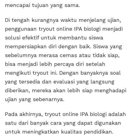
mencapai tujuan yang sama.
Di tengah kurangnya waktu menjelang ujian,
penggunaan tryout online IPA biologi menjadi
solusi efektif untuk membantu siswa
mempersiapkan diri dengan baik. Siswa yang
sebelumnya merasa cemas atau tidak siap,
bisa menjadi lebih percaya diri setelah
mengikuti tryout ini. Dengan banyaknya soal
yang tersedia dan evaluasi yang langsung
diberikan, mereka akan lebih siap menghadapi
ujian yang sebenarnya.
Pada akhirnya, tryout online IPA biologi adalah
satu dari banyak cara yang dapat digunakan
untuk meningkatkan kualitas pendidikan.