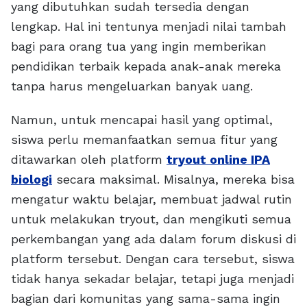
yang dibutuhkan sudah tersedia dengan
lengkap. Hal ini tentunya menjadi nilai tambah
bagi para orang tua yang ingin memberikan
pendidikan terbaik kepada anak-anak mereka
tanpa harus mengeluarkan banyak uang.
Namun, untuk mencapai hasil yang optimal,
siswa perlu memanfaatkan semua fitur yang
ditawarkan oleh platform
tryout online IPA
biologi
secara maksimal. Misalnya, mereka bisa
mengatur waktu belajar, membuat jadwal rutin
untuk melakukan tryout, dan mengikuti semua
perkembangan yang ada dalam forum diskusi di
platform tersebut. Dengan cara tersebut, siswa
tidak hanya sekadar belajar, tetapi juga menjadi
bagian dari komunitas yang sama-sama ingin