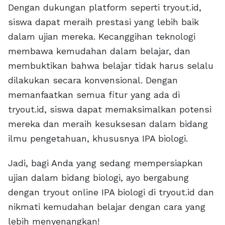
Dengan dukungan platform seperti tryout.id,
siswa dapat meraih prestasi yang lebih baik
dalam ujian mereka. Kecanggihan teknologi
membawa kemudahan dalam belajar, dan
membuktikan bahwa belajar tidak harus selalu
dilakukan secara konvensional. Dengan
memanfaatkan semua fitur yang ada di
tryout.id, siswa dapat memaksimalkan potensi
mereka dan meraih kesuksesan dalam bidang
ilmu pengetahuan, khususnya IPA biologi.
Jadi, bagi Anda yang sedang mempersiapkan
ujian dalam bidang biologi, ayo bergabung
dengan tryout online IPA biologi di tryout.id dan
nikmati kemudahan belajar dengan cara yang
lebih menyenangkan!