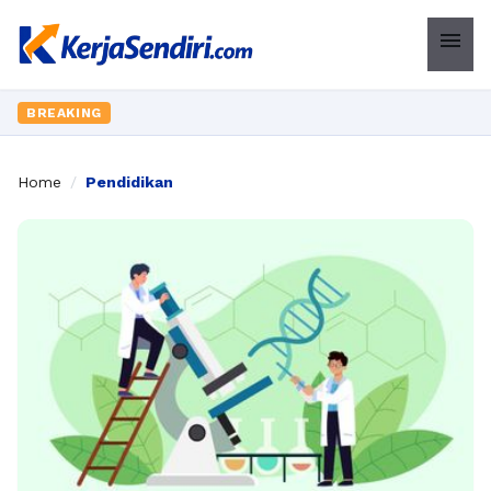
menu
BREAKING
Home
/
Pendidikan