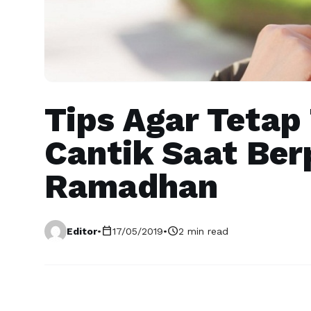
Tips Agar Tetap
Cantik Saat Ber
Ramadhan
calendar_today
schedule
Editor
•
17/05/2019
•
2 min read