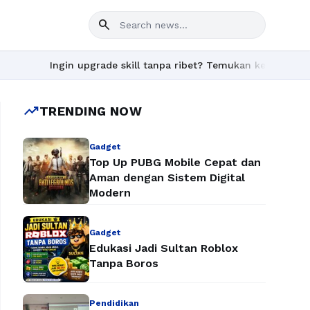
search
Ingin upgrade skill tanpa ribet? Temukan kelas seru dan materi l
trending_up
TRENDING NOW
Gadget
Top Up PUBG Mobile Cepat dan
Aman dengan Sistem Digital
Modern
Gadget
Edukasi Jadi Sultan Roblox
Tanpa Boros
Pendidikan