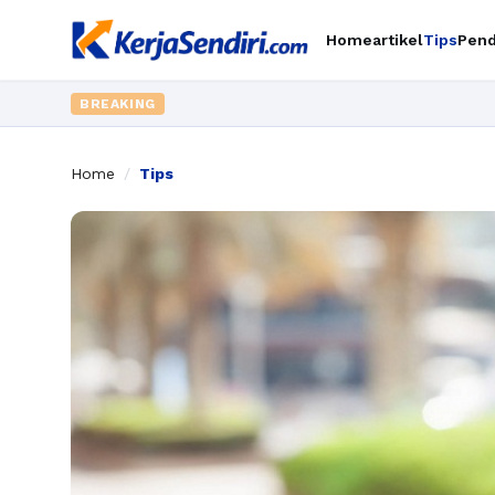
Home
artikel
Tips
Pend
BREAKING
Home
/
Tips