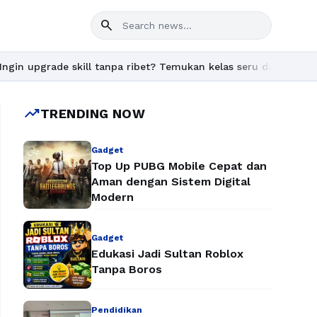
search
e skill tanpa ribet? Temukan kelas seru dan materi lengkap hany
trending_up
TRENDING NOW
Gadget
Top Up PUBG Mobile Cepat dan
Aman dengan Sistem Digital
Modern
Gadget
Edukasi Jadi Sultan Roblox
Tanpa Boros
Pendidikan