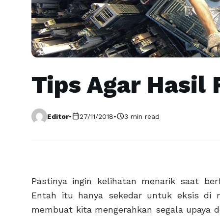
Tips Agar Hasil
calendar_today
schedule
Editor
•
27/11/2018
•
3 min read
Pastinya ingin kelihatan menarik saat be
Entah itu hanya sekedar untuk eksis di
membuat kita mengerahkan segala upaya dem