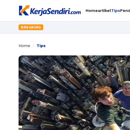
Home
artikel
Tips
Pend
BREAKING
Home
/
Tips