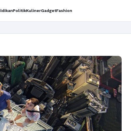
idikan
Politik
Kuliner
Gadget
Fashion
Ingin upgrad