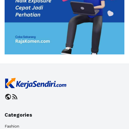
public
rss_feed
Categories
Fashion