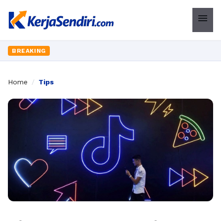
menu
BREAKING
Home
/
Tips