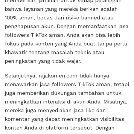
memberikan jaminan untuk setiap pelanggan
bahwa layanan yang mereka berikan adalah
100% aman, bebas dari risiko banned atau
penghapusan akun. Dengan memanfaatkan jasa
followers TikTok aman, Anda akan bisa lebih
fokus pada konten yang Anda buat tanpa perlu
khawatir tentang masalah teknis atau
peningkatan yang tidak wajar.
Selanjutnya, rajakomen.com tidak hanya
menawarkan jasa followers TikTok aman, tetapi
juga memberikan dukungan tambahan untuk
meningkatkan interaksi di akun Anda. Misalnya,
mereka juga menyediakan jasa like dan
komentar yang dapat meningkatkan visibilitas
konten Anda di platform tersebut. Dengan