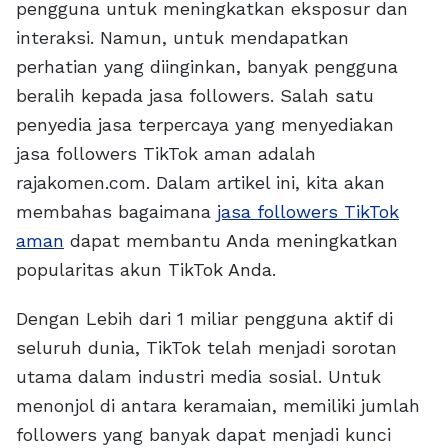
pengguna untuk meningkatkan eksposur dan
interaksi. Namun, untuk mendapatkan
perhatian yang diinginkan, banyak pengguna
beralih kepada jasa followers. Salah satu
penyedia jasa terpercaya yang menyediakan
jasa followers TikTok aman adalah
rajakomen.com. Dalam artikel ini, kita akan
membahas bagaimana
jasa followers TikTok
aman
dapat membantu Anda meningkatkan
popularitas akun TikTok Anda.
Dengan Lebih dari 1 miliar pengguna aktif di
seluruh dunia, TikTok telah menjadi sorotan
utama dalam industri media sosial. Untuk
menonjol di antara keramaian, memiliki jumlah
followers yang banyak dapat menjadi kunci