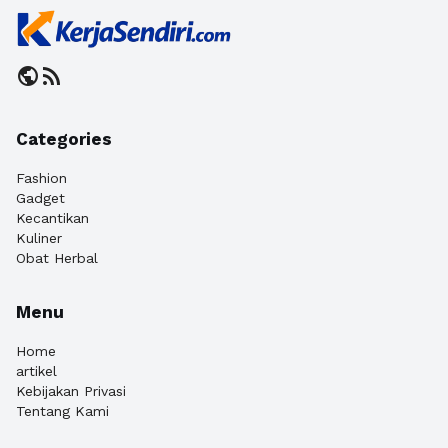
public
rss_feed
Categories
Fashion
Gadget
Kecantikan
Kuliner
Obat Herbal
Menu
Home
artikel
Kebijakan Privasi
Tentang Kami