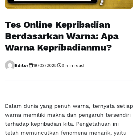
Tes Online Kepribadian
Berdasarkan Warna: Apa
Warna Kepribadianmu?
calendar_today
schedule
Editor
18/03/2025
3 min read
Dalam dunia yang penuh warna, ternyata setiap
warna memiliki makna dan pengaruh tersendiri
terhadap kepribadian kita. Pengetahuan ini
telah memunculkan fenomena menarik, yaitu