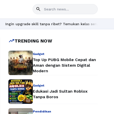
search
rade skill tanpa ribet? Temukan kelas seru dan materi lengkap h
trending_up
TRENDING NOW
Gadget
Top Up PUBG Mobile Cepat dan
Aman dengan Sistem Digital
Modern
Gadget
Edukasi Jadi Sultan Roblox
Tanpa Boros
Pendidikan