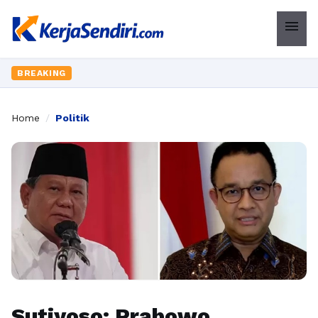
menu
BREAKING
Home
/
Politik
Sutiyoso: Prabowo