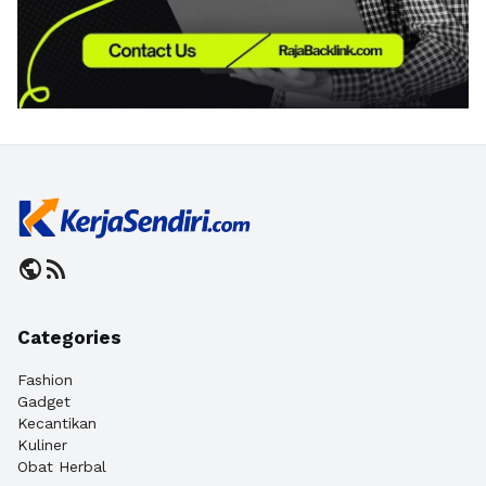
public
rss_feed
Categories
Fashion
Gadget
Kecantikan
Kuliner
Obat Herbal