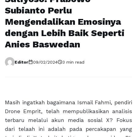
Subianto Perlu
Mengendalikan Emosinya
dengan Lebih Baik Seperti
Anies Baswedan
calendar_today
schedule
Editor
09/02/2024
3 min read
Masih ingatkah bagaimana Ismail Fahmi, pendiri
Drone Emprit, telah mempublikasikan analisis
terbaru melalui akun media sosial X? Fokus
dari telaah ini adalah pada percakapan yang