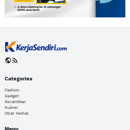
public
rss_feed
Categories
Fashion
Gadget
Kecantikan
Kuliner
Obat Herbal
Menu