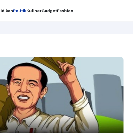
idikan
Politik
Kuliner
Gadget
Fashion
Ingi