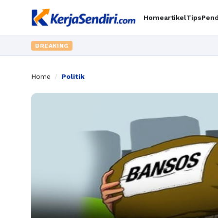
Home
artikel
Tips
Pend
BREAKING
Home
/
Politik