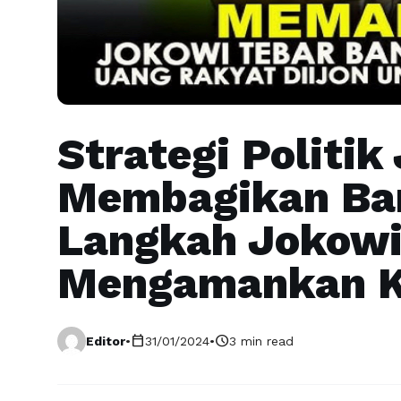
Strategi Politi
Membagikan Ba
Langkah Jokowi
Mengamankan K
calendar_today
schedule
Editor
•
31/01/2024
•
3 min read