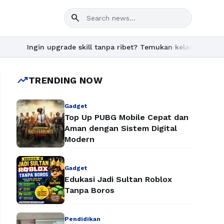
search
n upgrade skill tanpa ribet? Temukan kelas seru dan materi leng
trending_up
TRENDING NOW
Gadget
Top Up PUBG Mobile Cepat dan
Aman dengan Sistem Digital
Modern
Gadget
Edukasi Jadi Sultan Roblox
Tanpa Boros
Pendidikan