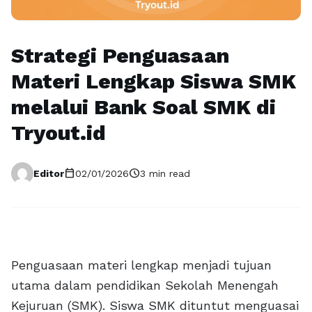
Strategi Penguasaan
Materi Lengkap Siswa SMK
melalui Bank Soal SMK di
Tryout.id
calendar_today
schedule
Editor
02/01/2026
3 min read
Penguasaan materi lengkap menjadi tujuan
utama dalam pendidikan Sekolah Menengah
Kejuruan (SMK). Siswa SMK dituntut menguasai