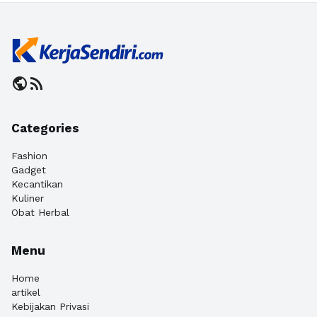
public
rss_feed
Categories
Fashion
Gadget
Kecantikan
Kuliner
Obat Herbal
Menu
Home
artikel
Kebijakan Privasi