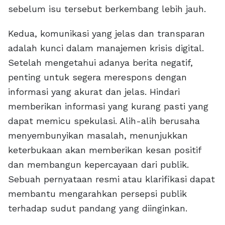
sebelum isu tersebut berkembang lebih jauh.
Kedua, komunikasi yang jelas dan transparan
adalah kunci dalam manajemen krisis digital.
Setelah mengetahui adanya berita negatif,
penting untuk segera merespons dengan
informasi yang akurat dan jelas. Hindari
memberikan informasi yang kurang pasti yang
dapat memicu spekulasi. Alih-alih berusaha
menyembunyikan masalah, menunjukkan
keterbukaan akan memberikan kesan positif
dan membangun kepercayaan dari publik.
Sebuah pernyataan resmi atau klarifikasi dapat
membantu mengarahkan persepsi publik
terhadap sudut pandang yang diinginkan.