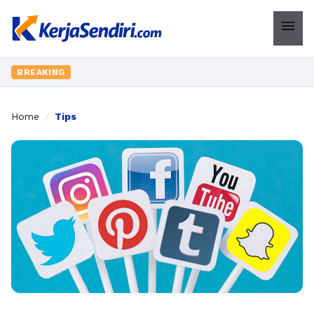
menu
BREAKING
Home
/
Tips