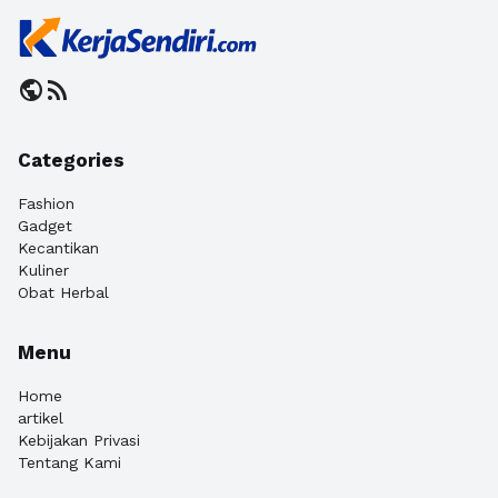
public
rss_feed
Categories
Fashion
Gadget
Kecantikan
Kuliner
Obat Herbal
Menu
Home
artikel
Kebijakan Privasi
Tentang Kami