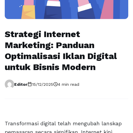
Strategi Internet
Marketing: Panduan
Optimalisasi Iklan Digital
untuk Bisnis Modern
calendar_today
schedule
Editor
15/12/2025
4 min read
Transformasi digital telah mengubah lanskap
pemasaran secara signifikan. Internet kini