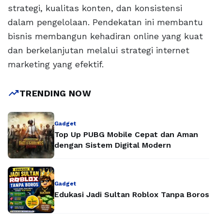
strategi, kualitas konten, dan konsistensi
dalam pengelolaan. Pendekatan ini membantu
bisnis membangun kehadiran online yang kuat
dan berkelanjutan melalui strategi internet
marketing yang efektif.
trending_up
TRENDING NOW
Gadget
Top Up PUBG Mobile Cepat dan Aman
dengan Sistem Digital Modern
Gadget
Edukasi Jadi Sultan Roblox Tanpa Boros