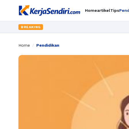
Home
artikel
Tips
Pend
BREAKING
Home
/
Pendidikan