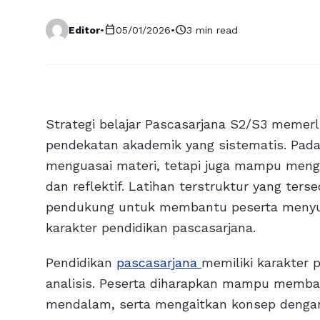
calendar_today
schedule
Editor
•
05/01/2026
•
3 min read
Strategi belajar Pascasarjana S2/S3 meme
pendekatan akademik yang sistematis. Pada j
menguasai materi, tetapi juga mampu menge
dan reflektif. Latihan terstruktur yang terse
pendukung untuk membantu peserta menyusu
karakter pendidikan pascasarjana.
Pendidikan
pascasarjana
memiliki karakter 
analisis. Peserta diharapkan mampu membac
mendalam, serta mengaitkan konsep dengan 