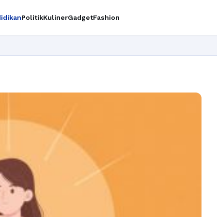
idikan
Politik
Kuliner
Gadget
Fashion
Ingin upgrade