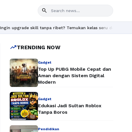
search
 skill tanpa ribet? Temukan kelas seru dan materi lengkap hanya
trending_up
TRENDING NOW
Gadget
Top Up PUBG Mobile Cepat dan
Aman dengan Sistem Digital
Modern
Gadget
Edukasi Jadi Sultan Roblox
Tanpa Boros
Pendidikan