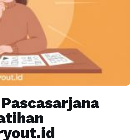
r Pascasarjana
atihan
ryout.id