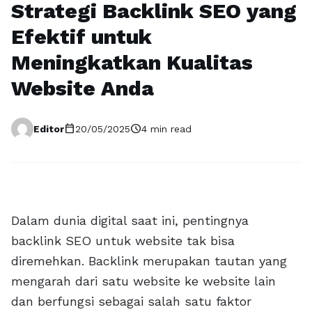
Strategi Backlink SEO yang
Efektif untuk
Meningkatkan Kualitas
Website Anda
calendar_today
schedule
Editor
20/05/2025
4 min read
Dalam dunia digital saat ini, pentingnya
backlink SEO untuk website tak bisa
diremehkan. Backlink merupakan tautan yang
mengarah dari satu website ke website lain
dan berfungsi sebagai salah satu faktor