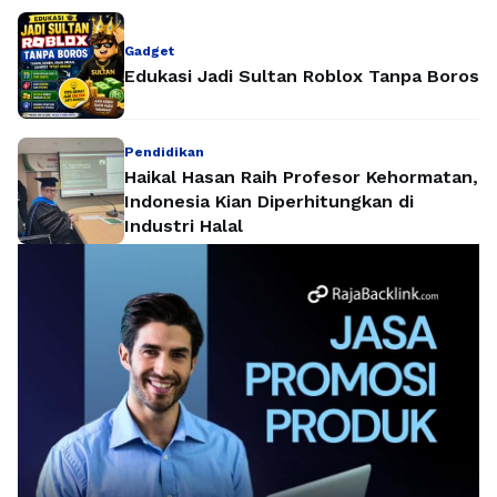
Gadget
Edukasi Jadi Sultan Roblox Tanpa Boros
Pendidikan
Haikal Hasan Raih Profesor Kehormatan,
Indonesia Kian Diperhitungkan di
Industri Halal