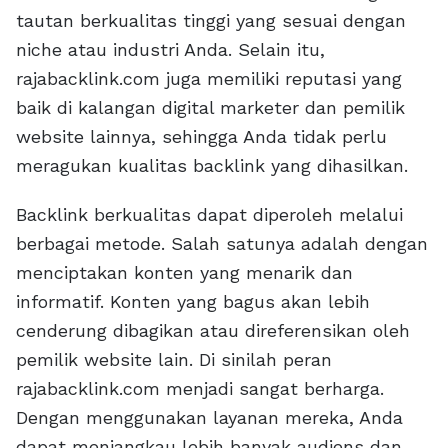
tautan berkualitas tinggi yang sesuai dengan
niche atau industri Anda. Selain itu,
rajabacklink.com juga memiliki reputasi yang
baik di kalangan digital marketer dan pemilik
website lainnya, sehingga Anda tidak perlu
meragukan kualitas backlink yang dihasilkan.
Backlink berkualitas dapat diperoleh melalui
berbagai metode. Salah satunya adalah dengan
menciptakan konten yang menarik dan
informatif. Konten yang bagus akan lebih
cenderung dibagikan atau direferensikan oleh
pemilik website lain. Di sinilah peran
rajabacklink.com menjadi sangat berharga.
Dengan menggunakan layanan mereka, Anda
dapat menjangkau lebih banyak audiens dan