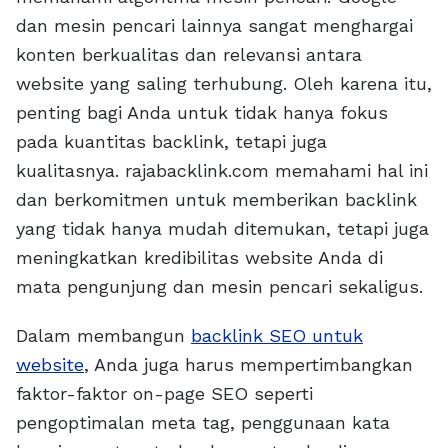
dan mesin pencari lainnya sangat menghargai
konten berkualitas dan relevansi antara
website yang saling terhubung. Oleh karena itu,
penting bagi Anda untuk tidak hanya fokus
pada kuantitas backlink, tetapi juga
kualitasnya. rajabacklink.com memahami hal ini
dan berkomitmen untuk memberikan backlink
yang tidak hanya mudah ditemukan, tetapi juga
meningkatkan kredibilitas website Anda di
mata pengunjung dan mesin pencari sekaligus.
Dalam membangun
backlink SEO untuk
website
, Anda juga harus mempertimbangkan
faktor-faktor on-page SEO seperti
pengoptimalan meta tag, penggunaan kata