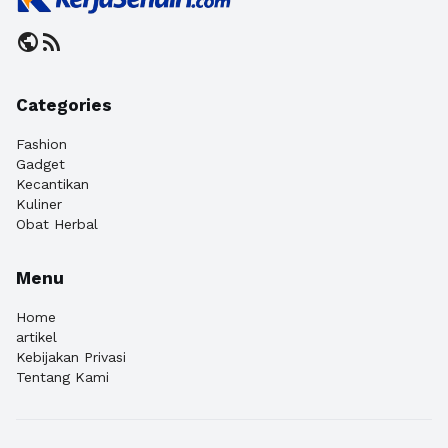
public
rss_feed
Categories
Fashion
Gadget
Kecantikan
Kuliner
Obat Herbal
Menu
Home
artikel
Kebijakan Privasi
Tentang Kami