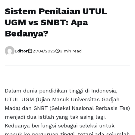
Sistem Penilaian UTUL
UGM vs SNBT: Apa
Bedanya?
calendar_today
schedule
Editor
21/04/2025
3 min read
Dalam dunia pendidikan tinggi di Indonesia,
UTUL UGM (Ujian Masuk Universitas Gadjah
Mada) dan SNBT (Seleksi Nasional Berbasis Tes)
menjadi dua istilah yang tak asing lagi.
Keduanya berfungsi sebagai seleksi untuk
masuk ke perguruan tinggi, tetapi ada sejumlah