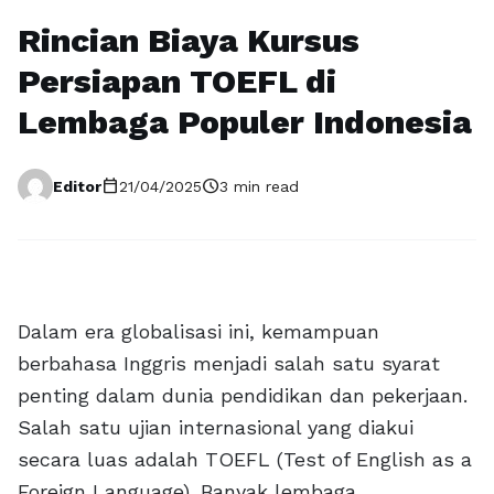
Rincian Biaya Kursus
Persiapan TOEFL di
Lembaga Populer Indonesia
calendar_today
schedule
Editor
21/04/2025
3 min read
Dalam era globalisasi ini, kemampuan
berbahasa Inggris menjadi salah satu syarat
penting dalam dunia pendidikan dan pekerjaan.
Salah satu ujian internasional yang diakui
secara luas adalah TOEFL (Test of English as a
Foreign Language). Banyak lembaga