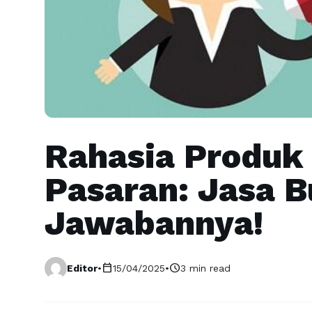
Rahasia Produk
Pasaran: Jasa B
Jawabannya!
calendar_today
schedule
Editor
•
15/04/2025
•
3 min read