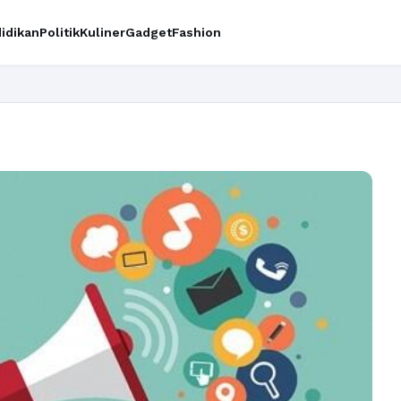
idikan
Politik
Kuliner
Gadget
Fashion
Ingin upg