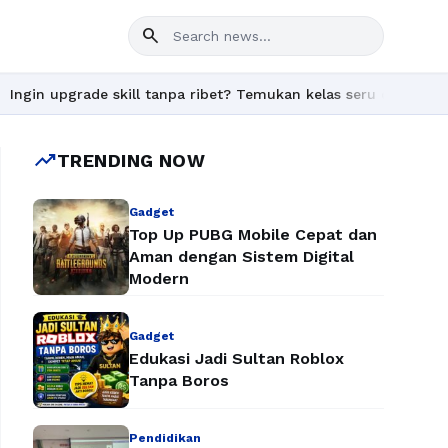
search
rade skill tanpa ribet? Temukan kelas seru dan materi lengkap h
trending_up
TRENDING NOW
Gadget
Top Up PUBG Mobile Cepat dan
Aman dengan Sistem Digital
Modern
Gadget
Edukasi Jadi Sultan Roblox
Tanpa Boros
Pendidikan