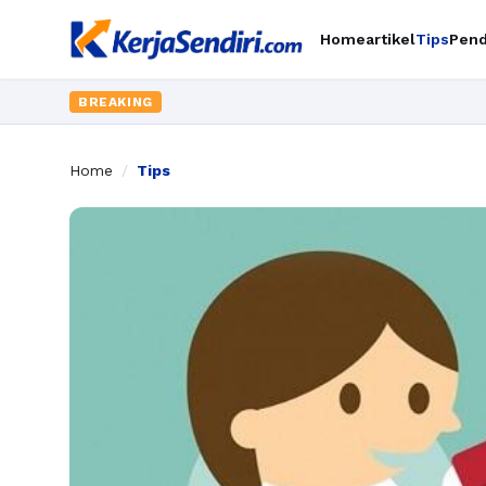
Home
artikel
Tips
Pend
BREAKING
Home
/
Tips