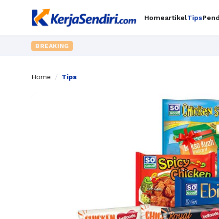
Home
artikel
Tips
Pend
BREAKING
Home
/
Tips