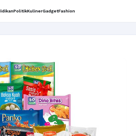
idikan
Politik
Kuliner
Gadget
Fashion
Ing