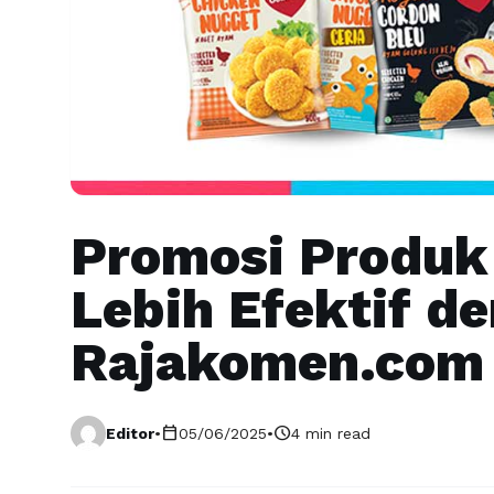
Promosi Produk
Lebih Efektif d
Rajakomen.com
calendar_today
schedule
Editor
•
05/06/2025
•
4 min read