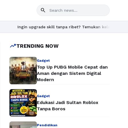
search
in upgrade skill tanpa ribet? Temukan kelas seru dan materi len
trending_up
TRENDING NOW
Gadget
Top Up PUBG Mobile Cepat dan
Aman dengan Sistem Digital
Modern
Gadget
Edukasi Jadi Sultan Roblox
Tanpa Boros
Pendidikan