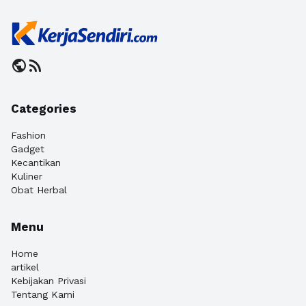
public
rss_feed
Categories
Fashion
Gadget
Kecantikan
Kuliner
Obat Herbal
Menu
Home
artikel
Kebijakan Privasi
Tentang Kami