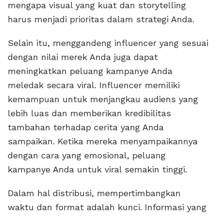
mengapa visual yang kuat dan storytelling
harus menjadi prioritas dalam strategi Anda.
Selain itu, menggandeng influencer yang sesuai
dengan nilai merek Anda juga dapat
meningkatkan peluang kampanye Anda
meledak secara viral. Influencer memiliki
kemampuan untuk menjangkau audiens yang
lebih luas dan memberikan kredibilitas
tambahan terhadap cerita yang Anda
sampaikan. Ketika mereka menyampaikannya
dengan cara yang emosional, peluang
kampanye Anda untuk viral semakin tinggi.
Dalam hal distribusi, mempertimbangkan
waktu dan format adalah kunci. Informasi yang