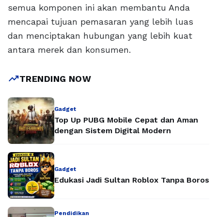
semua komponen ini akan membantu Anda
mencapai tujuan pemasaran yang lebih luas
dan menciptakan hubungan yang lebih kuat
antara merek dan konsumen.
trending_up
TRENDING NOW
Gadget
Top Up PUBG Mobile Cepat dan Aman
dengan Sistem Digital Modern
Gadget
Edukasi Jadi Sultan Roblox Tanpa Boros
Pendidikan