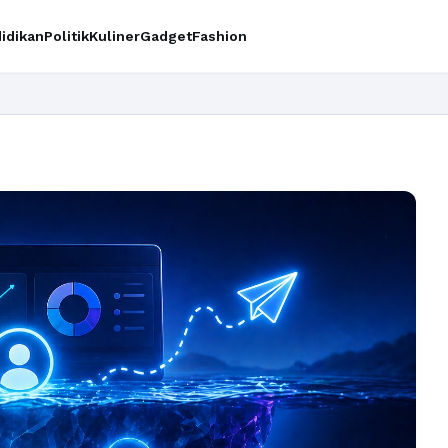
idikan
Politik
Kuliner
Gadget
Fashion
Ingin upgrade skil