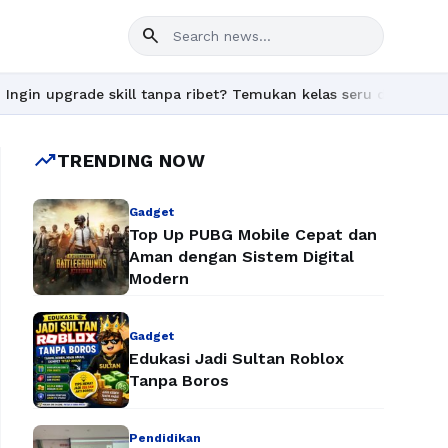
search
l tanpa ribet? Temukan kelas seru dan materi lengkap hanya di Y
trending_up
TRENDING NOW
Gadget
Top Up PUBG Mobile Cepat dan
Aman dengan Sistem Digital
Modern
Gadget
Edukasi Jadi Sultan Roblox
Tanpa Boros
Pendidikan