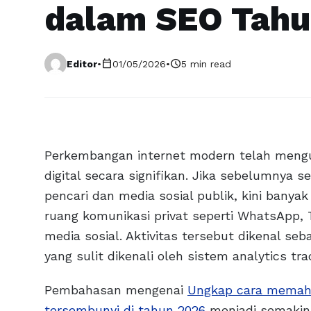
dalam SEO Tahu
calendar_today
schedule
Editor
•
01/05/2026
•
5 min read
Perkembangan internet modern telah mengub
digital secara signifikan. Jika sebelumnya s
pencari dan media sosial publik, kini banyak
ruang komunikasi privat seperti WhatsApp, 
media sosial. Aktivitas tersebut dikenal sebag
yang sulit dikenali oleh sistem analytics trad
Pembahasan mengenai
Ungkap cara memaha
tersembunyi di tahun 2026
menjadi semakin