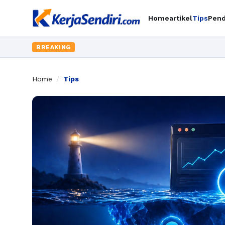
Home
artikel
Tips
Pend
BREAKING
Home
/
Tips