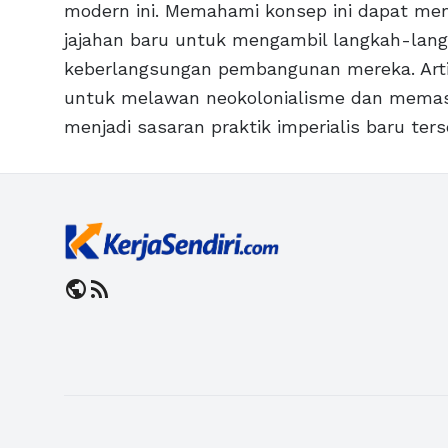
modern ini. Memahami konsep ini dapat me
jajahan baru untuk mengambil langkah-lan
keberlangsungan pembangunan mereka. Artin
untuk melawan neokolonialisme dan memas
menjadi sasaran praktik imperialis baru ters
public
rss_feed