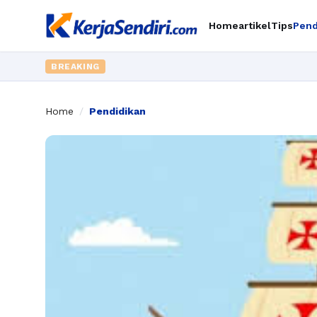
Home
artikel
Tips
Pend
BREAKING
Home
/
Pendidikan