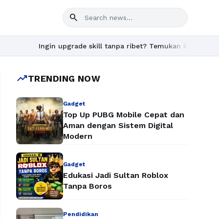
search
Ingin upgrade skill tanpa ribet? Temukan kelas seru dan mater
trending_up
TRENDING NOW
Gadget
Top Up PUBG Mobile Cepat dan
Aman dengan Sistem Digital
Modern
Gadget
Edukasi Jadi Sultan Roblox
Tanpa Boros
Pendidikan