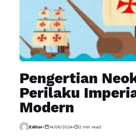
Pengertian Neok
Perilaku Imperia
Modern
calendar_today
schedule
Editor
•
14/06/2024
•
2 min read