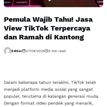
Pemula Wajib Tahu! Jasa
View TikTok Terpercaya
dan Ramah di Kantong
calendar_today
schedule
Editor
07/04/2025
3 min read
Dalam beberapa tahun terakhir, TikTok telah
menjadi platform media sosial yang sangat
populer, terutama di kalangan generasi muda.
Dengan format video pendek yang menarik,