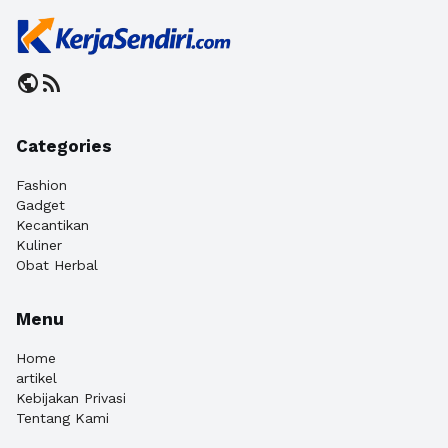
public
rss_feed
Categories
Fashion
Gadget
Kecantikan
Kuliner
Obat Herbal
Menu
Home
artikel
Kebijakan Privasi
Tentang Kami