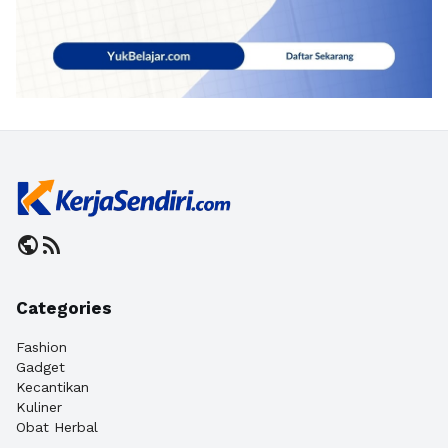
public
rss_feed
Categories
Fashion
Gadget
Kecantikan
Kuliner
Obat Herbal