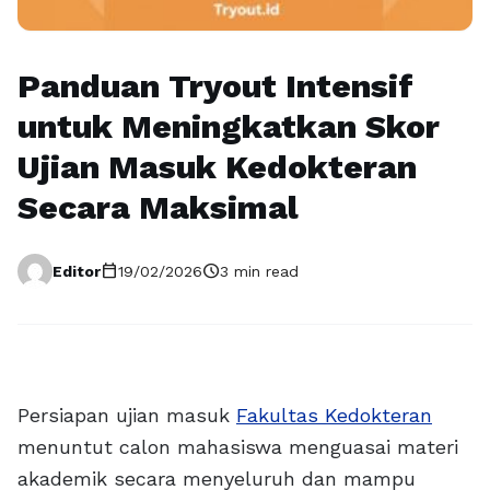
Panduan Tryout Intensif
untuk Meningkatkan Skor
Ujian Masuk Kedokteran
Secara Maksimal
calendar_today
schedule
Editor
19/02/2026
3 min read
Persiapan ujian masuk
Fakultas Kedokteran
menuntut calon mahasiswa menguasai materi
akademik secara menyeluruh dan mampu