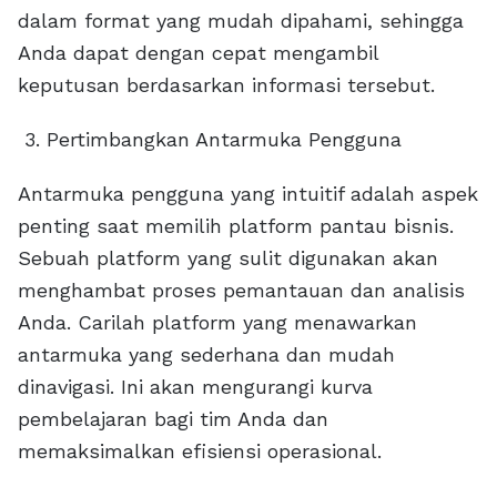
dalam format yang mudah dipahami, sehingga
Anda dapat dengan cepat mengambil
keputusan berdasarkan informasi tersebut.
3. Pertimbangkan Antarmuka Pengguna
Antarmuka pengguna yang intuitif adalah aspek
penting saat memilih platform pantau bisnis.
Sebuah platform yang sulit digunakan akan
menghambat proses pemantauan dan analisis
Anda. Carilah platform yang menawarkan
antarmuka yang sederhana dan mudah
dinavigasi. Ini akan mengurangi kurva
pembelajaran bagi tim Anda dan
memaksimalkan efisiensi operasional.