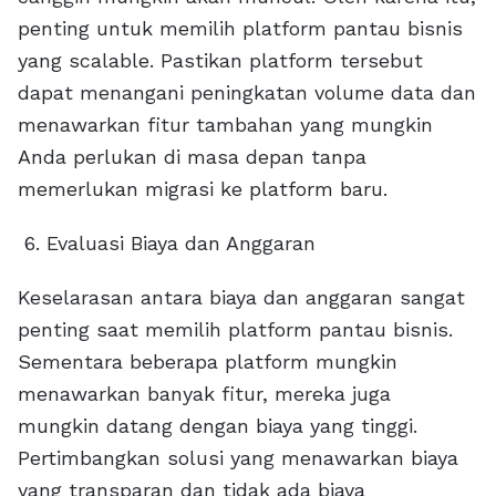
penting untuk memilih platform pantau bisnis
yang scalable. Pastikan platform tersebut
dapat menangani peningkatan volume data dan
menawarkan fitur tambahan yang mungkin
Anda perlukan di masa depan tanpa
memerlukan migrasi ke platform baru.
6. Evaluasi Biaya dan Anggaran
Keselarasan antara biaya dan anggaran sangat
penting saat memilih platform pantau bisnis.
Sementara beberapa platform mungkin
menawarkan banyak fitur, mereka juga
mungkin datang dengan biaya yang tinggi.
Pertimbangkan solusi yang menawarkan biaya
yang transparan dan tidak ada biaya