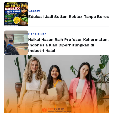
Gadget
Edukasi Jadi Sultan Roblox Tanpa Boros
Pendidikan
Haikal Hasan Raih Profesor Kehormatan,
Indonesia Kian Diperhitungkan di
Industri Halal