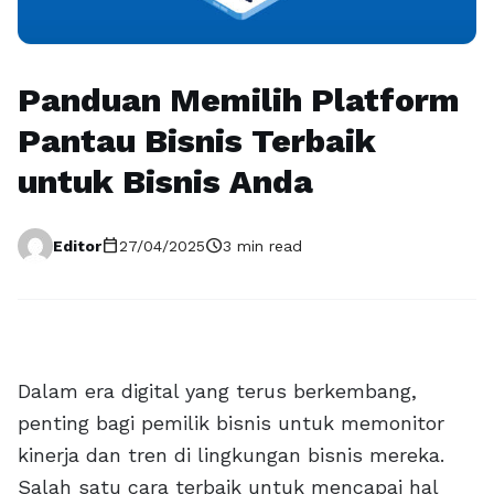
Panduan Memilih Platform
Pantau Bisnis Terbaik
untuk Bisnis Anda
calendar_today
schedule
Editor
27/04/2025
3 min read
Dalam era digital yang terus berkembang,
penting bagi pemilik bisnis untuk memonitor
kinerja dan tren di lingkungan bisnis mereka.
Salah satu cara terbaik untuk mencapai hal