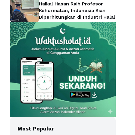
Haikal Hasan Raih Profesor
Kehormatan, Indonesia Kian
Diperhitungkan di Industri Halal
Most Popular