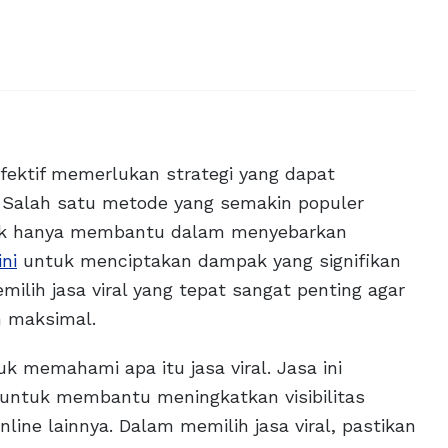
efektif memerlukan strategi yang dapat
 Salah satu metode yang semakin populer
tidak hanya membantu dalam menyebarkan
ini
untuk menciptakan dampak yang signifikan
ih jasa viral yang tepat sangat penting agar
 maksimal.
k memahami apa itu jasa viral. Jasa ini
untuk membantu meningkatkan visibilitas
line lainnya. Dalam memilih jasa viral, pastikan