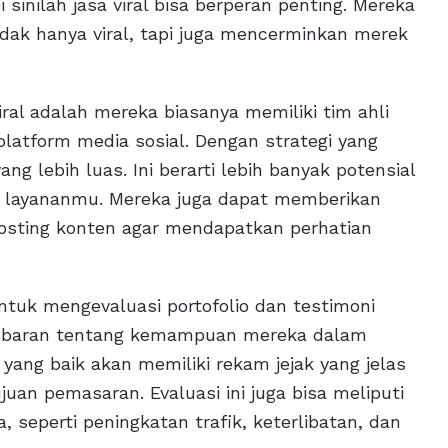
inilah jasa viral bisa berperan penting. Mereka
ak hanya viral, tapi juga mencerminkan merek
al adalah mereka biasanya memiliki tim ahli
atform media sosial. Dengan strategi yang
g lebih luas. Ini berarti lebih banyak potensial
 layananmu. Mereka juga dapat memberikan
sting konten agar mendapatkan perhatian
 untuk mengevaluasi portofolio dan testimoni
ambaran tentang kemampuan mereka dalam
yang baik akan memiliki rekam jejak yang jelas
an pemasaran. Evaluasi ini juga bisa meliputi
seperti peningkatan trafik, keterlibatan, dan