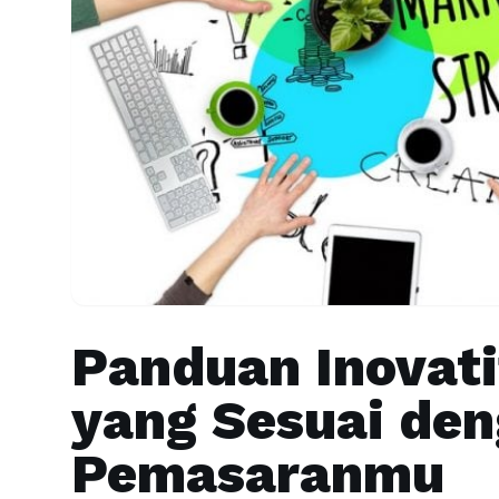
Panduan Inovatif
yang Sesuai den
Pemasaranmu