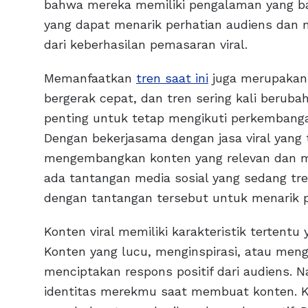
bahwa mereka memiliki pengalaman yang ba
yang dapat menarik perhatian audiens dan 
dari keberhasilan pemasaran viral.
Memanfaatkan
tren saat ini
juga merupakan s
bergerak cepat, dan tren sering kali beruba
penting untuk tetap mengikuti perkembanga
Dengan bekerjasama dengan jasa viral yang
mengembangkan konten yang relevan dan men
ada tantangan media sosial yang sedang tr
dengan tantangan tersebut untuk menarik p
Konten viral memiliki karakteristik terten
Konten yang lucu, menginspirasi, atau meng
menciptakan respons positif dari audiens.
identitas merekmu saat membuat konten. Kon