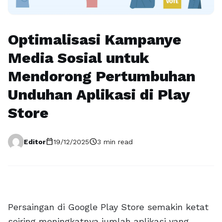
Optimalisasi Kampanye
Media Sosial untuk
Mendorong Pertumbuhan
Unduhan Aplikasi di Play
Store
calendar_today
schedule
Editor
19/12/2025
3 min read
Persaingan di Google Play Store semakin ketat
seiring meningkatnya jumlah aplikasi yang