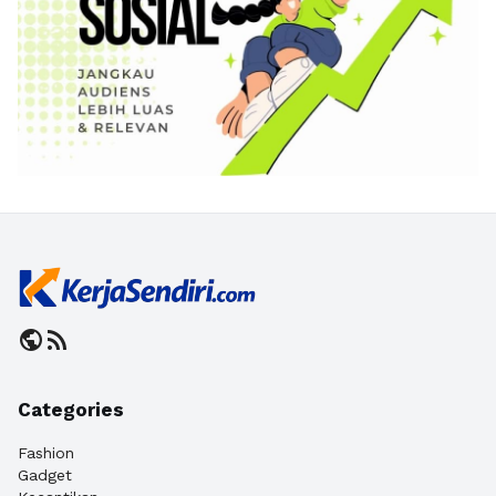
public
rss_feed
Categories
Fashion
Gadget