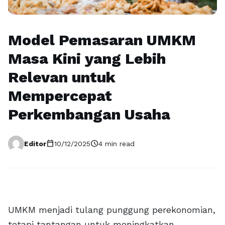
Model Pemasaran UMKM
Masa Kini yang Lebih
Relevan untuk
Mempercepat
Perkembangan Usaha
calendar_today
schedule
Editor
10/12/2025
4 min read
UMKM menjadi tulang punggung perekonomian,
tetapi tantangan untuk meningkatkan