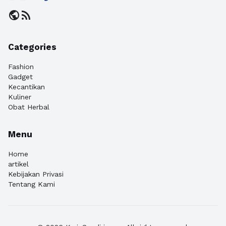
public
rss_feed
Categories
Fashion
Gadget
Kecantikan
Kuliner
Obat Herbal
Menu
Home
artikel
Kebijakan Privasi
Tentang Kami