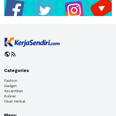
public
rss_feed
Categories
Fashion
Gadget
Kecantikan
Kuliner
Obat Herbal
Menu