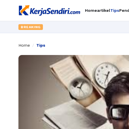
Home
artikel
Tips
Pend
BREAKING
Home
/
Tips