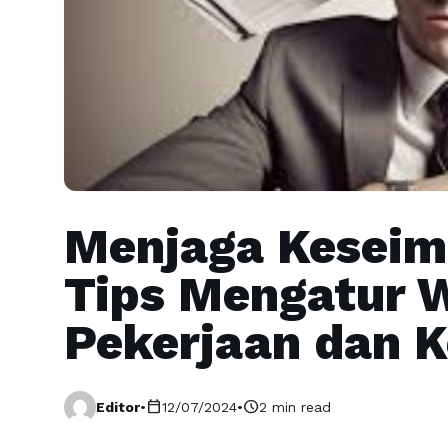
Menjaga Keseim
Tips Mengatur 
Pekerjaan dan K
calendar_today
schedule
Editor
•
12/07/2024
•
2 min read