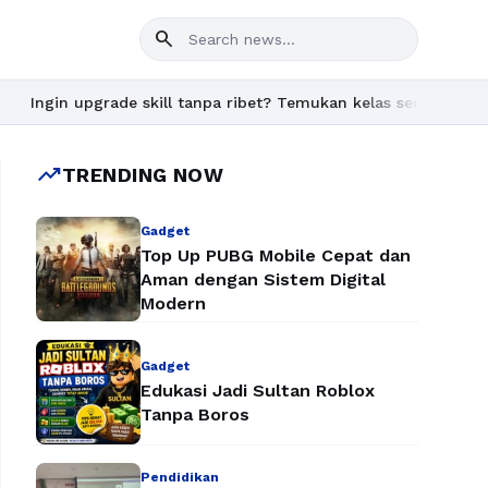
search
 upgrade skill tanpa ribet? Temukan kelas seru dan materi lengk
trending_up
TRENDING NOW
Gadget
Top Up PUBG Mobile Cepat dan
Aman dengan Sistem Digital
Modern
Gadget
Edukasi Jadi Sultan Roblox
Tanpa Boros
Pendidikan